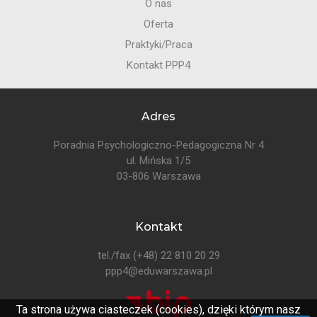
O nas
Oferta
Praktyki/Praca
Kontakt PPP4
Adres
Poradnia Psychologiczno-Pedagogiczna Nr 4
ul. Mińska 1/5
03-806 Warszawa
Kontakt
tel./fax
(+48) 22 810 20 29
ppp4@eduwarszawa.pl
Ta strona używa ciasteczek (cookies), dzięki którym nasz