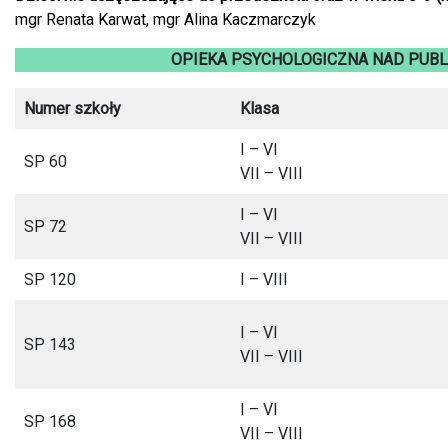
mgr Renata Karwat, mgr Alina Kaczmarczyk
OPIEKA PSYCHOLOGICZNA NAD PUB
Numer szkoły
Klasa
I – VI
SP 60
VII – VIII
I – VI
SP 72
VII – VIII
SP 120
I – VIII
I – VI
SP 143
VII – VIII
I – VI
SP 168
VII – VIII