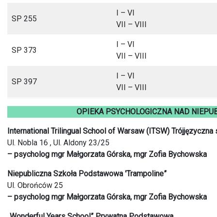
I – VI
SP 255
VII – VIII
I – VI
SP 373
VII – VIII
I – VI
SP 397
VII – VIII
OPIEKA PSYCHOLOGICZNA NAD NIEPU
International Trilingual School of Warsaw (ITSW) Trójjęzyczn
Ul. Nobla 16 , Ul. Aldony 23/25
– psycholog mgr Małgorzata Górska, mgr Zofia Bychowska
Niepubliczna Szkoła Podstawowa 'Trampoline”
Ul. Obrońców 25
– psycholog mgr Małgorzata Górska, mgr Zofia Bychowska
„Wonderful Years School” Prywatna Podstawowa