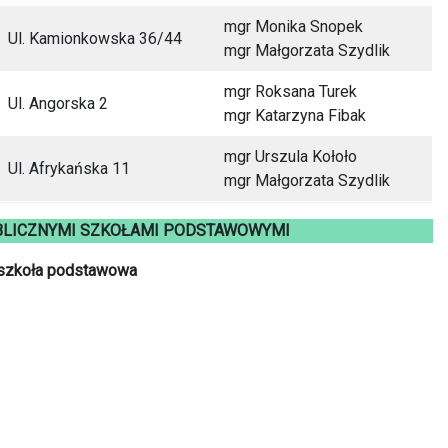
mgr Monika Snopek
Ul. Kamionkowska 36/44
mgr Małgorzata Szydlik
mgr Roksana Turek
Ul. Angorska 2
mgr Katarzyna Fibak
mgr Urszula Kołoło
Ul. Afrykańska 11
mgr Małgorzata Szydlik
BLICZNYMI SZKOŁAMI PODSTAWOWYMI
a szkoła podstawowa