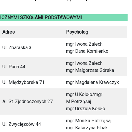
LICZNYMI SZKOŁAMI PODSTAWOWYMI
Adres
Psycholog
mgr Iwona Zalech
Ul. Zbaraska 3
mgr Dana Korniienko
mgr Iwona Zalech
Ul. Paca 44
mgr Małgorzata Górska
Ul. Międzyborska 71
mgr Magdalena Krawczyk
mgr U.Kołoło/mgr
Al. St. Zjednoczonych 27
M.Potrząsaj
mgr Urszula Kołoło
mgr Monika Potrząsaj
Ul. Zwycięzców 44
mgr Katarzyna Fibak