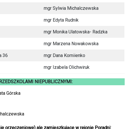
mgr Sylwia Michalczewska
mgr Edyta Rudnik
mgr Monika Ulatowska- Radzka
mgr Marzena Nowakowska
a 36
mgr Dana Korniienko
mgr Izabela Olichwiruk
RZEDSZKOLAMI NIEPUBLICZNYMI:
ata Górska
ichalczewska
ie orzeczeniowe) ale zamieszkujące w rejonie Poradni: