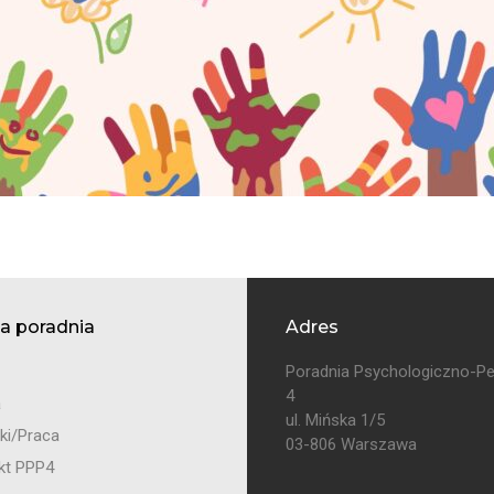
a poradnia
Adres
Poradnia Psychologiczno-P
4
a
ul. Mińska 1/5
ki/Praca
03-806 Warszawa
kt PPP4