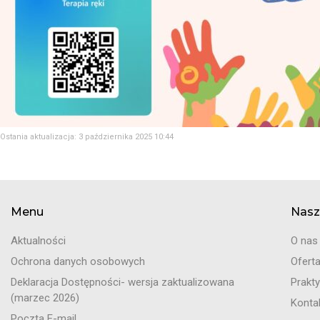
Ostania aktualizacja: 3 października 2025 10:44
Menu
Nasz
Aktualności
O nas
Ochrona danych osobowych
Ofert
Deklaracja Dostępności- wersja zaktualizowana
Prakty
(marzec 2026)
Konta
Poczta E-mail