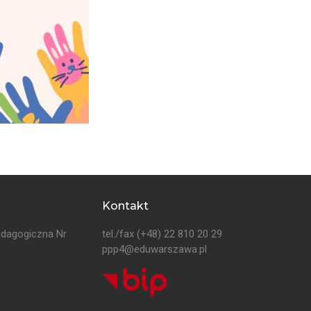
Kontakt
edagogiczna Nr
tel./fax
(+48) 22 810 20 29
ppp4@eduwarszawa.pl