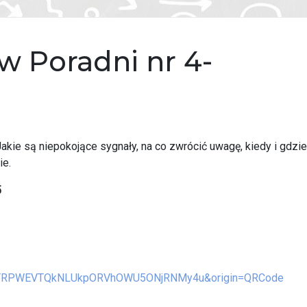
w Poradni nr 4-
akie są niepokojące sygnały, na co zwrócić uwagę, kiedy i gdzie
ie.
5
TNIUTRPWEVTQkNLUkpORVhOWU5ONjRNMy4u&origin=QRCode