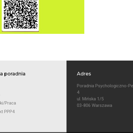
a poradnia
Adres
Poradnia Psychologiczno-P
4
a
ul. Mińska 1/5
ki/Praca
03-806 Warszawa
kt PPP4