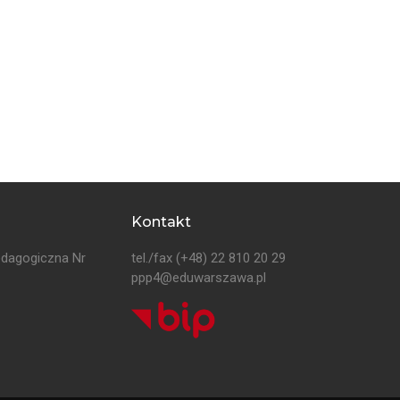
Kontakt
edagogiczna Nr
tel./fax
(+48) 22 810 20 29
ppp4@eduwarszawa.pl