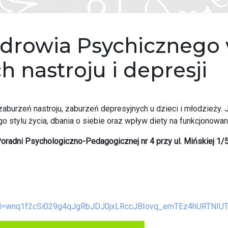
drowia Psychicznego 
 nastroju i depresji
burzeń nastroju, zaburzeń depresyjnych u dzieci i młodzieży. J
 stylu życia, dbania o siebie oraz wpływ diety na funkcjonowan
oradni Psychologiczno-Pedagogicznej nr 4 przy ul. Mińskiej 1/
spx?id=wnq1f2cSi029g4qJgRbJDJ0jxLRccJBIovq_emTEz4hUR