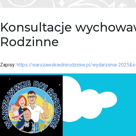
Konsultacje wychowaw
Rodzinne
Zapisy:
https://warszawskiednirodzinne.pl/wydarzenia-2025&