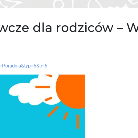
cze dla rodziców – W
s=Poradnia&typ=6&c=6