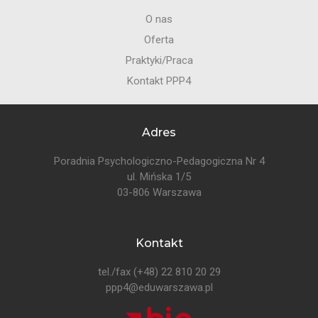
O nas
Oferta
Praktyki/Praca
Kontakt PPP4
Adres
Poradnia Psychologiczno-Pedagogiczna Nr 4
ul. Mińska 1/5
03-806 Warszawa
Kontakt
tel./fax
(+48) 22 810 20 29
ppp4@eduwarszawa.pl