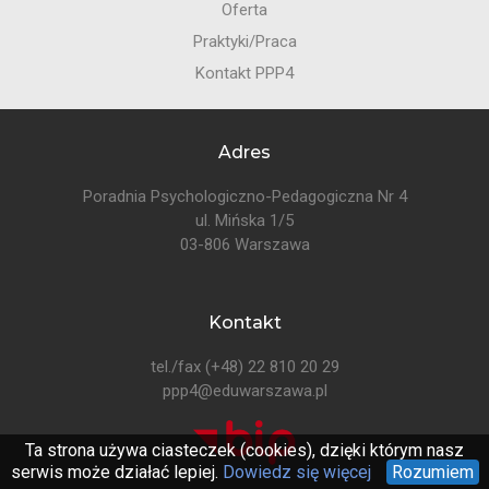
Oferta
Praktyki/Praca
Kontakt PPP4
Adres
Poradnia Psychologiczno-Pedagogiczna Nr 4
ul. Mińska 1/5
03-806 Warszawa
Kontakt
tel./fax
(+48) 22 810 20 29
ppp4@eduwarszawa.pl
Ta strona używa ciasteczek (cookies), dzięki którym nasz
serwis może działać lepiej.
Dowiedz się więcej
Rozumiem